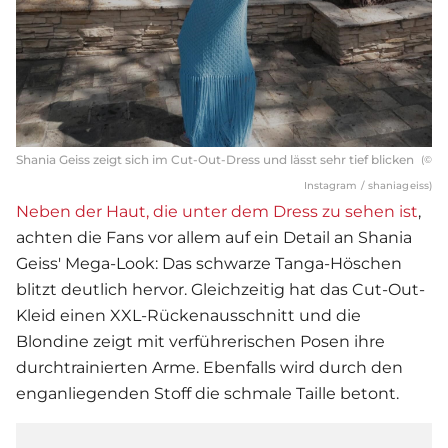
Shania Geiss zeigt sich im Cut-Out-Dress und lässt sehr tief blicken
(©
Instagram / shaniageiss)
Neben der Haut, die unter dem Dress zu sehen ist
,
achten die Fans vor allem auf ein Detail an
Shania
Geiss
' Mega-Look: Das schwarze Tanga-Höschen
blitzt deutlich hervor. Gleichzeitig hat das Cut-Out-
Kleid einen XXL-Rückenausschnitt und die
Blondine zeigt mit verführerischen Posen ihre
durchtrainierten Arme. Ebenfalls wird durch den
enganliegenden Stoff die schmale Taille betont.