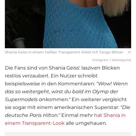
Shania Geiss in einem heißen Transparent-Kleid mit Tanga-Blitzer
(©
Instagram / shaniageiss)
Die Fans sind von
Shania Geiss
' lasziven Blicken
restlos verzaubert. Ein Nutzer schreibt
beispielsweise in den Kommentaren:
"Wow! Wenn
das so weitergeht, wirst du bald im Olymp der
Supermodels ankommen."
Ein weiterer vergleicht
sie sogar mit einem amerikanischen Superstar:
"Die
deutsche Paris Hilton."
Einmal mehr
hat Shania in
einem Transparent-Look
alle umgehauen.