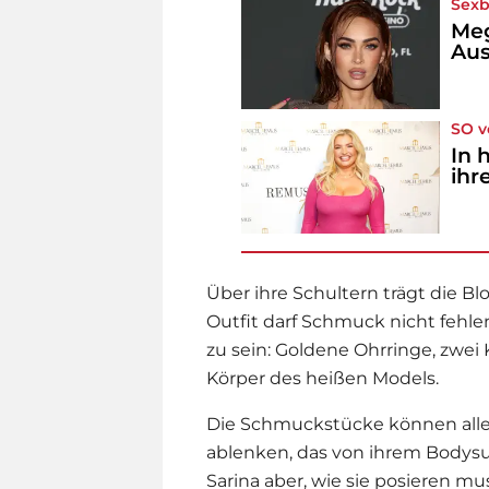
Sex
Meg
Aus
SO v
In 
ihr
Über ihre Schultern trägt die B
Outfit darf Schmuck nicht fehle
zu sein: Goldene Ohrringe, zwe
Körper des heißen Models.
Die Schmuckstücke können aller
ablenken, das von ihrem Bodysuit
Sarina aber, wie sie posieren mu