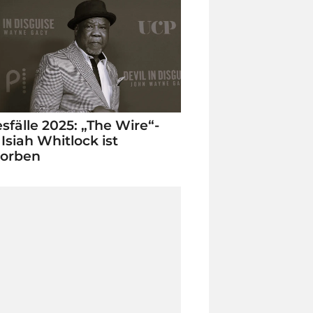
sfälle 2025: „The Wire“-
 Isiah Whitlock ist
torben