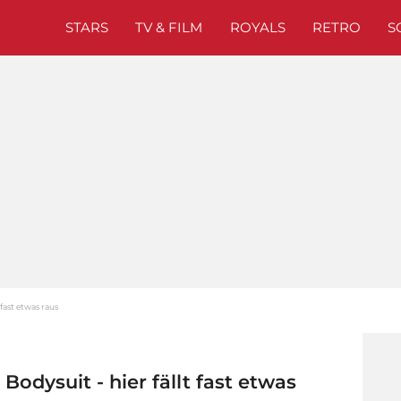
STARS
TV & FILM
ROYALS
RETRO
S
fast etwas raus
odysuit - hier fällt fast etwas