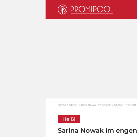
Home
Style
Sarina Nowak im engen Bodysuit - hier fällt 
Heiß!
Sarina Nowak im engen B