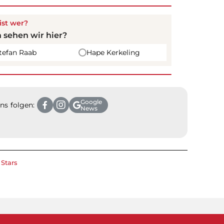
ist wer?
 sehen wir hier?
tefan Raab
Hape Kerkeling
Google
ns folgen:
News
m
Stars