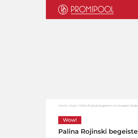
Home
Style
Palina Rojinski begeistert im knappen Bad
Wow!
Palina Rojinski begeis