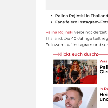
Palina Rojinski in Thailan
Fans feiern Instagram-Fot
Palina Rojinski
verbringt derzeit 
Thailand. Die 40-Jährige teilt re
Followern auf Instagram und sor
Klickt euch durch:
Was 
Pal
Gle
In D
Hei
und