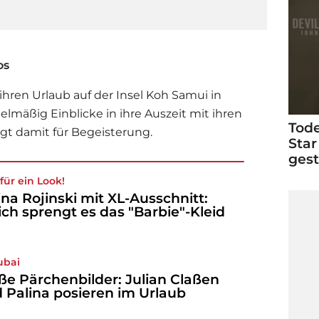
d
os
ihren Urlaub auf der Insel Koh Samui in
gelmäßig Einblicke in ihre Auszeit mit ihren
Tode
gt damit für Begeisterung.
Star
ges
für ein Look!
ina Rojinski mit XL-Ausschnitt:
ich sprengt es das "Barbie"-Kleid
ubai
ße Pärchenbilder: Julian Claßen
 Palina posieren im Urlaub