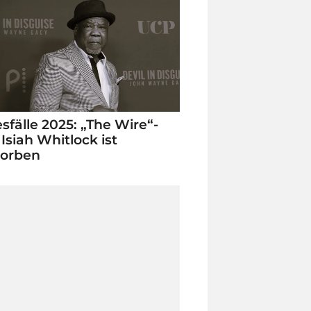
sfälle 2025: „The Wire“-
 Isiah Whitlock ist
torben