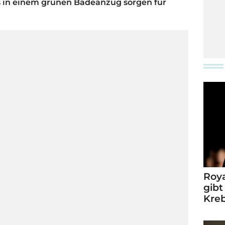
os in einem grünen Badeanzug sorgen für
Roya
gibt
Kre