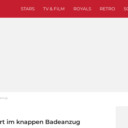
STARS
TV & FILM
ROYALS
RETRO
S
eanzug
tert im knappen Badeanzug