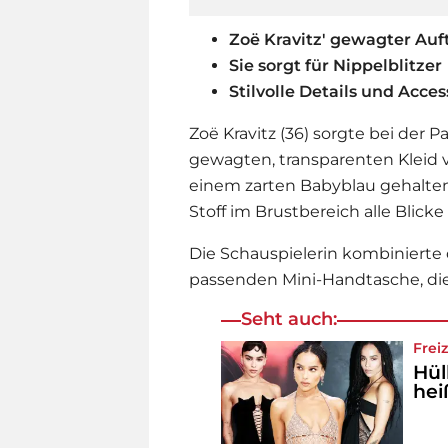
Zoë Kravitz' gewagter Auft
Sie sorgt für Nippelblitzer
Stilvolle Details und Acces
Zoë Kravitz (36) sorgte bei der P
gewagten, transparenten Kleid vo
einem zarten Babyblau gehalten
Stoff im Brustbereich alle Blicke 
Die Schauspielerin kombinierte 
passenden Mini-Handtasche, die
Seht auch:
Frei
Hül
hei