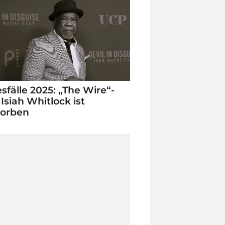
sfälle 2025: „The Wire“-
 Isiah Whitlock ist
torben