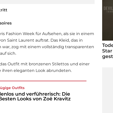
ritt
soires
aris Fashion Week für Aufsehen, als sie in einem
n Saint Laurent auftrat. Das Kleid, das in
Tode
 war, zog mit einem vollständig transparenten
Star
auf sich.
ges
das Outfit mit bronzenen Stilettos und einer
 ihren eleganten Look abrundeten.
zügige Outfits
lenlos und verführerisch: Die
ßesten Looks von Zoë Kravitz