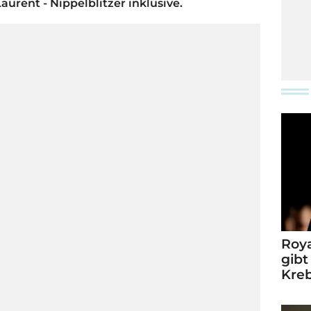
aurent - Nippelblitzer inklusive.
Roya
gibt
Kre