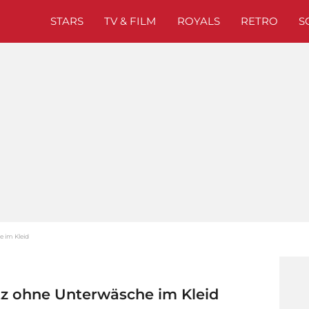
STARS
TV & FILM
ROYALS
RETRO
S
e im Kleid
itz ohne Unterwäsche im Kleid