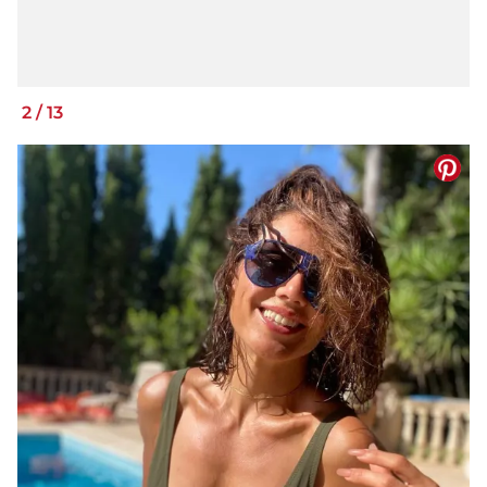
2
/
13