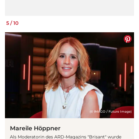
5
/
10
(© IMAGO / Future Image)
Mareile Höppner
Als Moderatorin des ARD-Magazins "Brisant" wurde