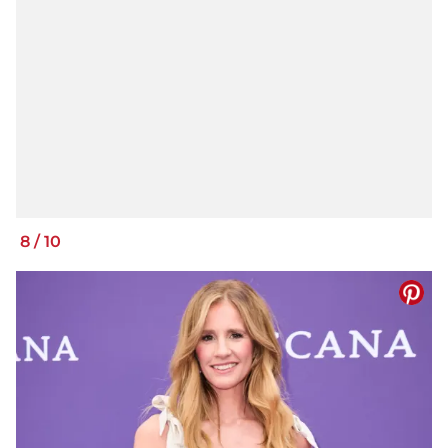
8
/
10