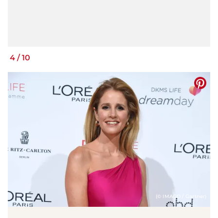
4
/
10
(© IMAGO / Gartner)