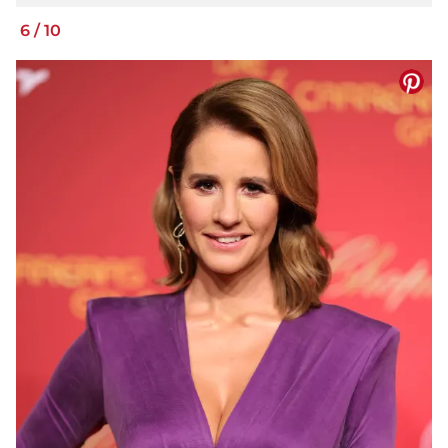
6
/
10