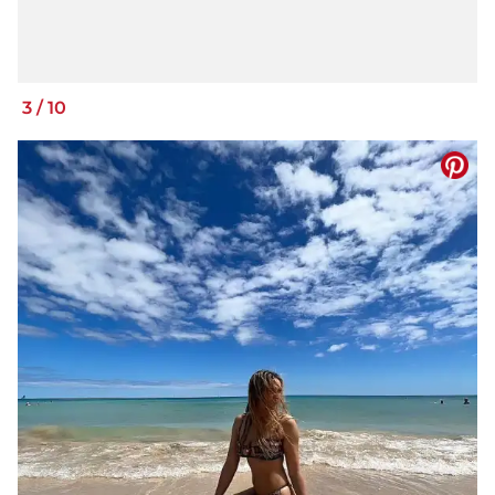
3
/
10