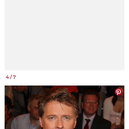
4
/
7