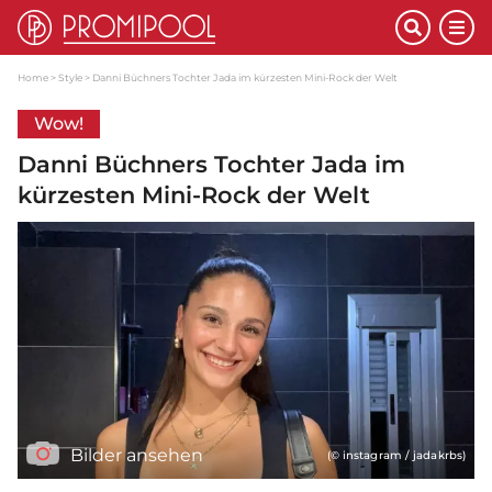
Home
Style
Danni Büchners Tochter Jada im kürzesten Mini-Rock der Welt
Wow!
Danni Büchners Tochter Jada im
kürzesten Mini-Rock der Welt
Bilder ansehen
(© instagram / jadakrbs)