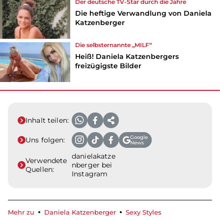
Der deutsche TV-Star durch die Jahre
Die heftige Verwandlung von Daniela
Katzenberger
Die selbsternannte „MILF“
Heiß! Daniela Katzenbergers
freizügigste Bilder
Inhalt teilen:
Google
Uns folgen:
News
danielakatze
Verwendete
nberger bei
Quellen:
Instagram
Mehr zu
Daniela Katzenberger
Sexy Styles