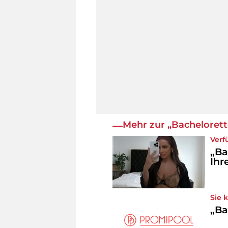
Mehr zur „Bachelorett
Verf
„Ba
Ihr
Sie 
„Ba