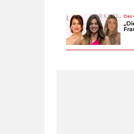
Das 
„Di
Fra