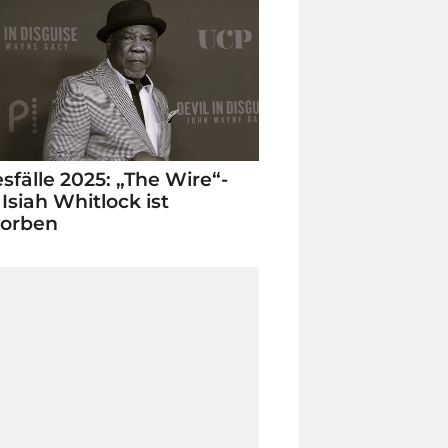
sfälle 2025: „The Wire“-
 Isiah Whitlock ist
torben