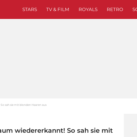
STARS
TV & FILM
ROYALS
RETRO
S
So sah sie mit blonden Haaren aus
aum wiedererkannt! So sah sie mit