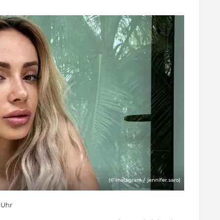
(© instagram / jennifer.saro)
5 Uhr