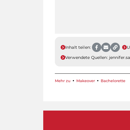
Inhalt teilen:
U
Verwendete Quellen:
jennifer.s
Mehr zu
Makeover
Bachelorette