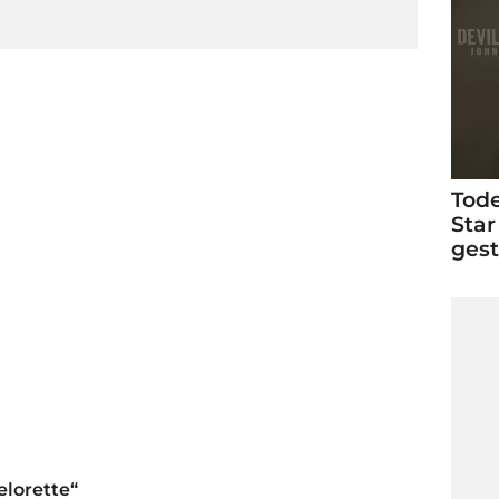
Tode
Star
ges
elorette“