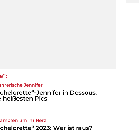
e“:
ührerische Jennifer
chelorette“-Jennifer in Dessous:
e heißesten Pics
kämpfen um ihr Herz
chelorette“ 2023: Wer ist raus?