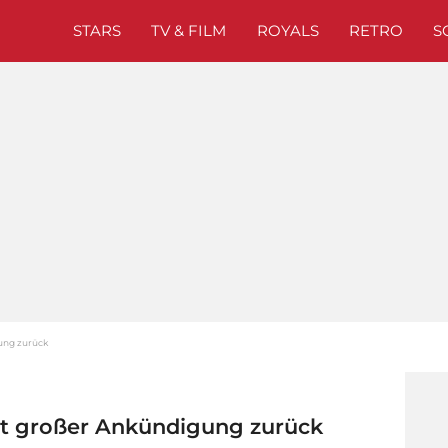
STARS
TV & FILM
ROYALS
RETRO
S
ung zurück
it großer Ankündigung zurück