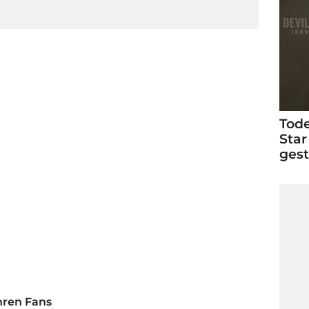
Tode
Star
ges
hren Fans