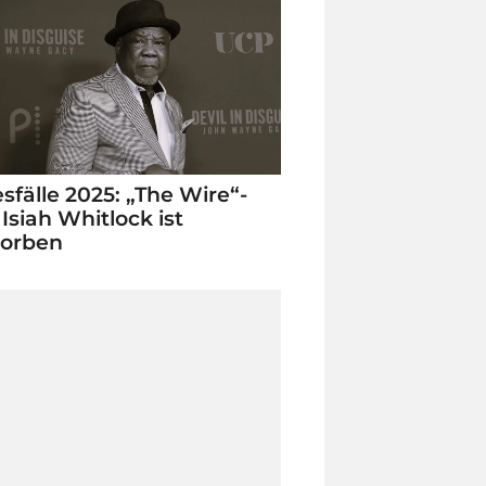
sfälle 2025: „The Wire“-
 Isiah Whitlock ist
torben