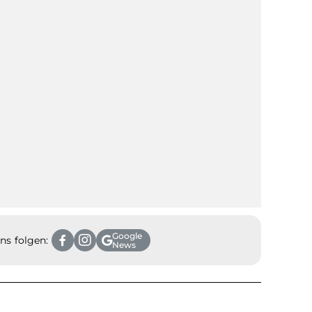
Google
ns folgen:
News