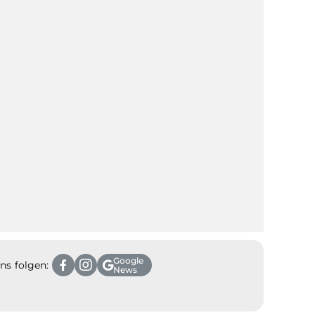
Google
ns folgen:
News
m