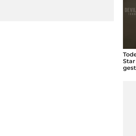
Tode
Star
ges