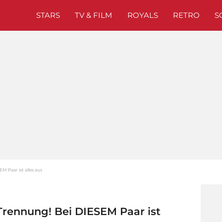
STARS
TV & FILM
ROYALS
RETRO
S
 Paar ist alles aus
rennung! Bei DIESEM Paar ist