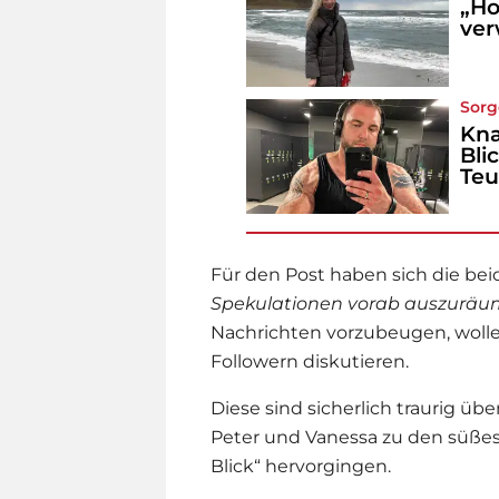
„Ho
ver
Sorg
Kna
Bli
Teu
Für den Post haben sich die be
Spekulationen vorab auszuräu
Nachrichten vorzubeugen, wolle
Followern diskutieren.
Diese sind sicherlich traurig üb
Peter und Vanessa zu den süßest
Blick
“ hervorgingen.