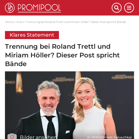
Home
Stars
Trennung bei Roland Trettl und Miriam Höller? Dieser Post spricht Bände
Klares Statement
Trennung bei Roland Trettl und
Miriam Höller? Dieser Post spricht
Bände
Bilder ansehen
(© IMAGO/Horst Galuschka)