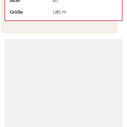
Alter
50
Größe
1,85 m