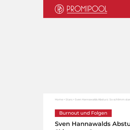
Home
Stars
Sven Hannawalds Absturz: So schlimm sta
Burnout und Folgen
Sven Hannawalds Abstu