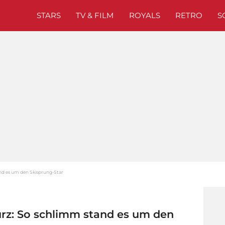
STARS
TV & FILM
ROYALS
RETRO
S
nd es um den Skisprung-Star
rz: So schlimm stand es um den