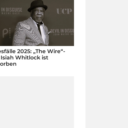
sfälle 2025: „The Wire“-
 Isiah Whitlock ist
torben