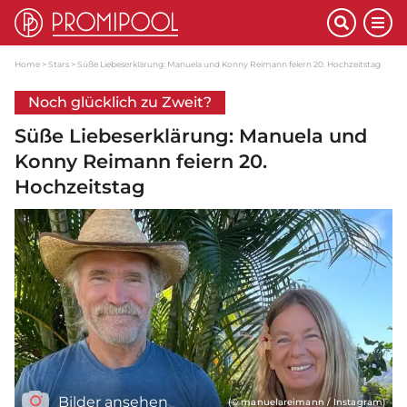
Home
Stars
Süße Liebeserklärung: Manuela und Konny Reimann feiern 20. Hochzeitstag
Noch glücklich zu Zweit?
Süße Liebeserklärung: Manuela und
Konny Reimann feiern 20.
Hochzeitstag
Bilder ansehen
(© manuelareimann / Instagram)