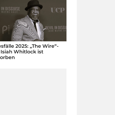
sfälle 2025: „The Wire“-
 Isiah Whitlock ist
torben