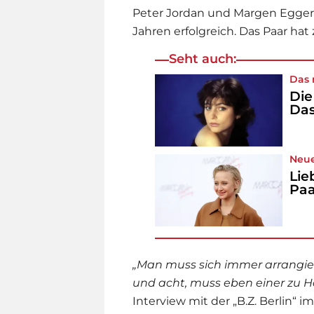
Peter Jordan und Margen Eggert 
Jahren erfolgreich. Das Paar h
Seht auch:
Das 
Die
Das
Neue
Lie
Paa
„Man muss sich immer arrangier
und acht, muss eben einer zu H
Interview mit der „B.Z. Berlin“ i