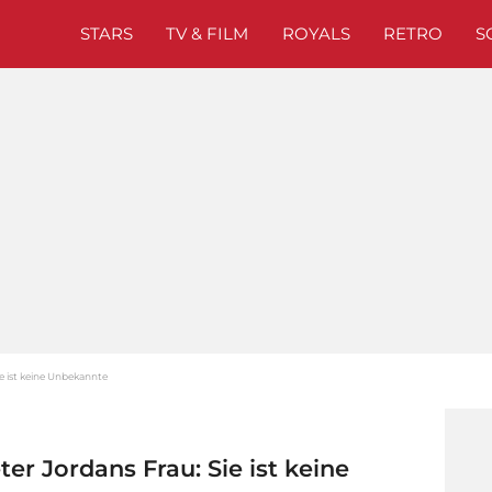
STARS
TV & FILM
ROYALS
RETRO
S
ie ist keine Unbekannte
ter Jordans Frau: Sie ist keine