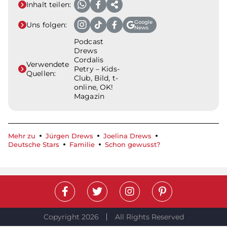
Inhalt teilen:
Google
Uns folgen:
News
Podcast
Drews
Cordalis
Verwendete
Petry – Kids-
Quellen:
Club, Bild, t-
online, OK!
Magazin
Mehr zu
Jürgen Drews
Joelina Drews
Deutsche Stars
Familie
Schon gewusst?
Copyright 2026
All Rights Reserved