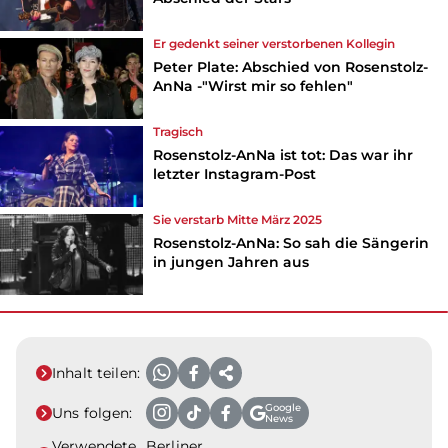
Er gedenkt seiner verstorbenen Kollegin
Peter Plate: Abschied von Rosenstolz-
AnNa -"Wirst mir so fehlen"
Tragisch
Rosenstolz-AnNa ist tot: Das war ihr
letzter Instagram-Post
Sie verstarb Mitte März 2025
Rosenstolz-AnNa: So sah die Sängerin
in jungen Jahren aus
Inhalt teilen:
Google
Uns folgen:
News
Verwendete
Berliner