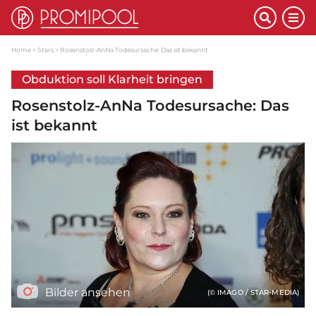
Home
Stars
Rosenstolz-AnNa Todesursache: Das ist bekannt
Obduktion soll Klarheit bringen
Rosenstolz-AnNa Todesursache: Das
ist bekannt
Bilder ansehen
(© IMAGO / STAR-MEDIA)