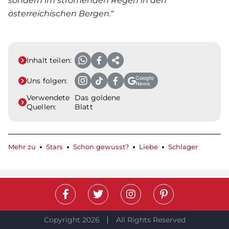
sondern im strömenden Regen in den
österreichischen Bergen
.“
Inhalt teilen:
Google
Uns folgen:
News
Verwendete
Das goldene
Quellen:
Blatt
Mehr zu
Stars
Schon gewusst?
Liebe
Schlager
Copyright 2026
All Rights Reserved