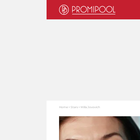
Home
Stars
Milla Jovovich