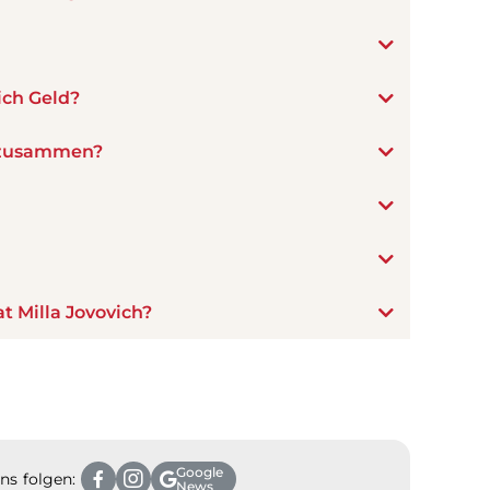
ich Geld?
h zusammen?
t Milla Jovovich?
Google
ns folgen:
News