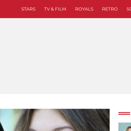
STARS
TV & FILM
ROYALS
RETRO
S