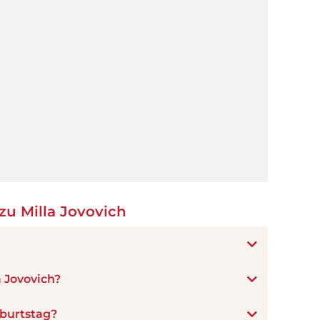
u Milla Jovovich
a Jovovich?
eburtstag?