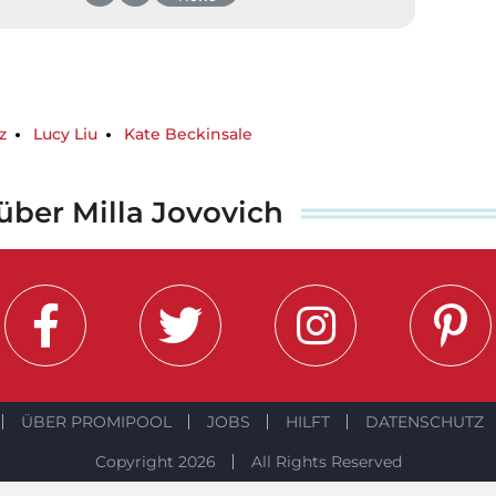
z
Lucy Liu
Kate Beckinsale
 über Milla Jovovich
ÜBER PROMIPOOL
JOBS
HILFT
DATENSCHUTZ
Copyright 2026
All Rights Reserved