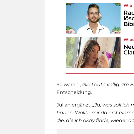
Wie 
Rad
lös
Bibi
Wied
Neu
Cla
So waren „
alle Leute völlig am E
Entscheidung.
Julian ergänzt:
„
Ja, was soll ich
haben. Wollte mir da erst einma
die, die ich okay finde, wieder o