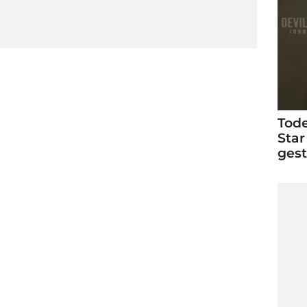
Tode
Star
ges