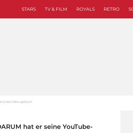
STARS
TV & FILM
ROYALS
RETRO
S
 YouTube-Videos gelöscht
 DARUM hat er seine YouTube-