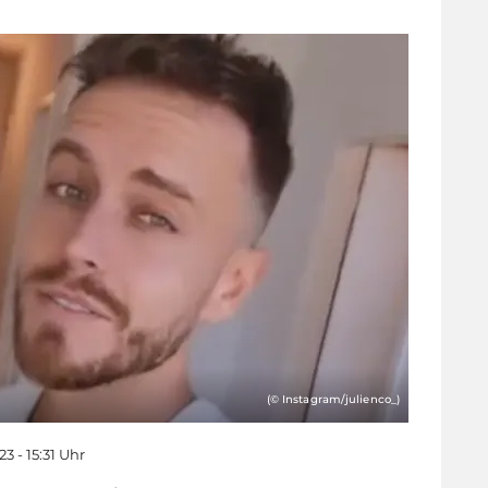
(© Instagram/julienco_)
23 - 15:31 Uhr