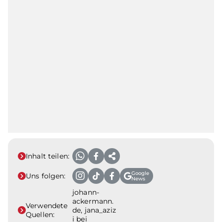
Inhalt teilen:
Google
Uns folgen:
News
johann-
ackermann.
Verwendete
de, jana_aziz
Quellen:
i bei