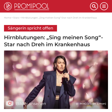
Home
Stars
Hirnblutungen: „Sing meinen Song“-Star nach Dreh im Krankenhaus
Sängerin spricht offen
Hirnblutungen: „Sing meinen Song“-
Star nach Dreh im Krankenhaus
Bilder ansehen
(© IMAGO/Sven Simon)