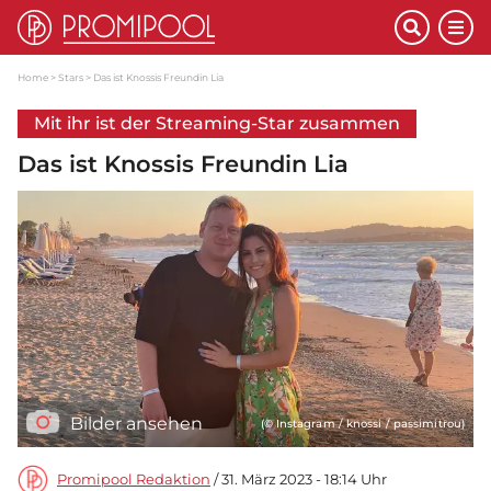
Home
Stars
Das ist Knossis Freundin Lia
Mit ihr ist der Streaming-Star zusammen
Das ist Knossis Freundin Lia
Bilder ansehen
(© Instagram / knossi / passimitrou)
Promipool Redaktion
/ 31. März 2023 - 18:14 Uhr