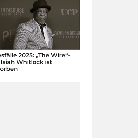
sfälle 2025: „The Wire“-
 Isiah Whitlock ist
torben