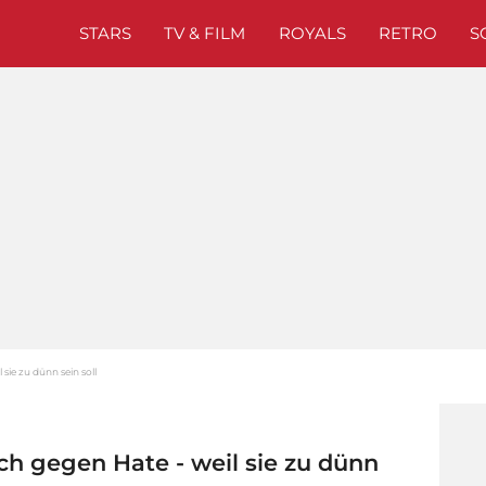
STARS
TV & FILM
ROYALS
RETRO
S
sie zu dünn sein soll
h gegen Hate - weil sie zu dünn