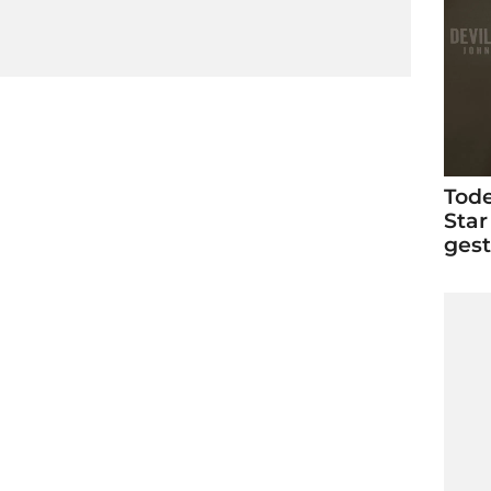
Tode
Star
ges