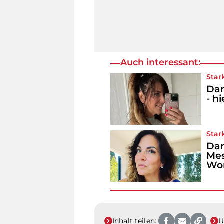
Auch interessant:
Star
Dan
- h
Star
Dan
Mes
Wo
Inhalt teilen:
U