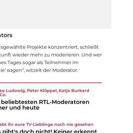
tors
usgewählte Projekte konzentriert, schließt
ukunft wieder mehr zu moderieren. Und wer
ines Tages sogar als Teilnehmer im
nie' sagen"
, witzelt der Moderator.
ke Ludowig, Peter Klöppel, Katja Burkard
Co.
 beliebtesten RTL-Moderatoren
her und heute
abt ihr eure TV-Lieblinge noch nie gesehen
 gibt's doch nicht! Keiner erkennt