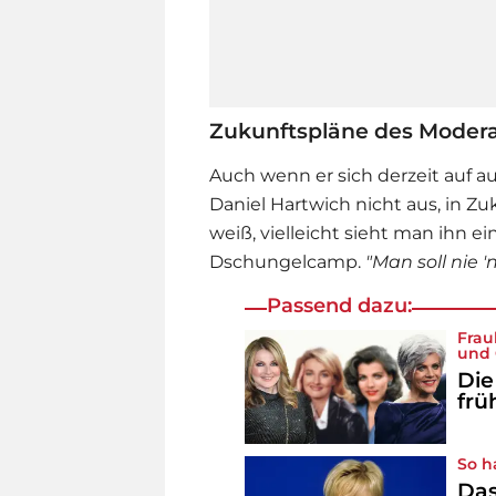
Zukunftspläne des Modera
Auch wenn er sich derzeit auf a
Daniel Hartwich
nicht aus, in Z
weiß, vielleicht sieht man ihn e
Dschungelcamp.
"Man soll nie '
Passend dazu:
Frau
und 
Die
frü
So h
Das