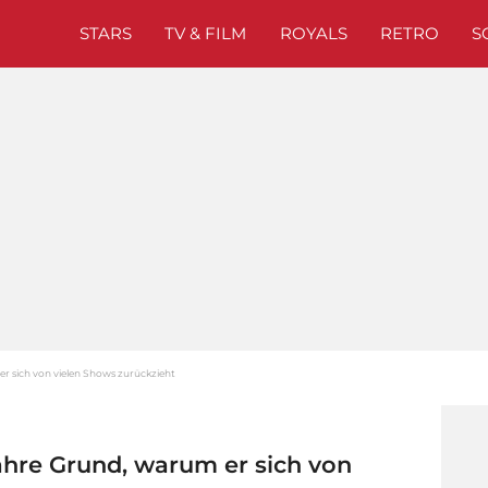
STARS
TV & FILM
ROYALS
RETRO
S
r sich von vielen Shows zurückzieht
ahre Grund, warum er sich von