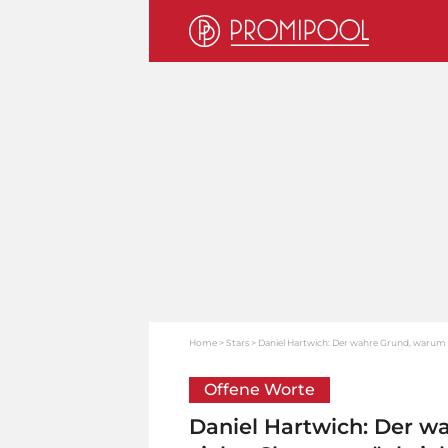
Home
Stars
Daniel Hartwich: Der wahre Grund, warum e
Offene Worte
Daniel Hartwich: Der w