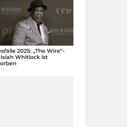
sfälle 2025: „The Wire“-
 Isiah Whitlock ist
torben