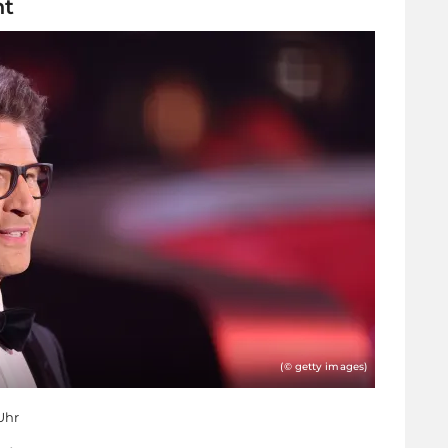
ht
(© getty images)
 Uhr