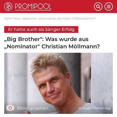
Home
Stars
„Big Brother": Was wurde aus „Nominator" Christian Möllmann?
Er hatte auch als Sänger Erfolg
„Big Brother": Was wurde aus
„Nominator" Christian Möllmann?
Bilder ansehen
(© imago / Olaf Dörling)