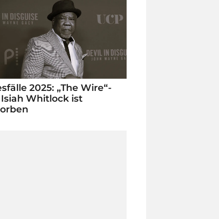
sfälle 2025: „The Wire“-
 Isiah Whitlock ist
torben