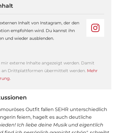
nhalt
 externen Inhalt von Instagram, der den
ktion empfohlen wird. Du kannst ihn
sen und wieder ausblenden.
s mir externe Inhalte angezeigt werden. Damit
an Drittplattformen übermittelt werden.
Mehr
rung.
skussionen
amouröses Outfit fallen SEHR unterschiedlich
ngerin feiern, hagelt es auch deutliche
eden! Ich liebe deine Musik und eigentlich
d find ich persönlich garnicht schön"
, schreibt