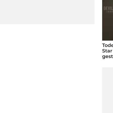
Tode
Star
ges