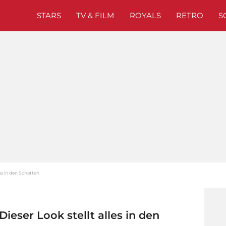
STARS
TV & FILM
ROYALS
RETRO
S
les in den Schatten
Dieser Look stellt alles in den