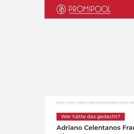
Home
Stars
Adriano Celentanos Frau: Das müsst ihr übe
Wer hätte das gedacht?
Adriano Celentanos Frau