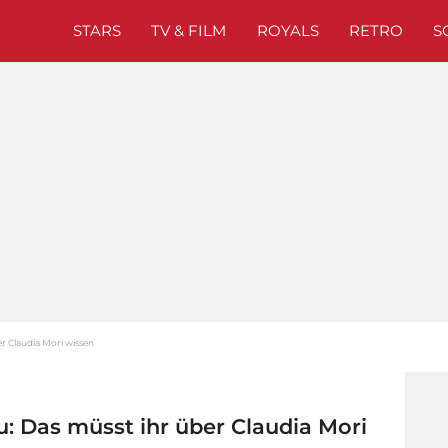
STARS
TV & FILM
ROYALS
RETRO
S
r Claudia Mori wissen
: Das müsst ihr über Claudia Mori