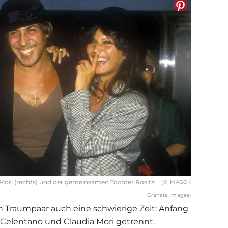
 Mori (rechts) und der gemeinsamen Tochter Rosita
(© IMAGO /
Granata Images)
n Traumpaar auch eine schwierige Zeit: Anfang
 Celentano
und Claudia Mori getrennt.