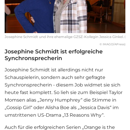
Josephine Schmidt und ihre ehemalige GZSZ-Kollegin Jessica Ginkel.
(
© IMAGO/APress)
Josephine Schmidt ist erfolgreiche
Synchronsprecherin
Josephine Schmidt
ist allerdings nicht nur
Schauspielerin, sondern auch sehr gefragte
Synchronsprecherin - diesem Job widmet sie sich
heute fast komplett. So lieh sie zum Beispiel Taylor
Momsen alias „Jenny Humphrey“ die Stimme in
„Gossip Girl“ oder Alisha Boe als „Jessica Davis“ im
umstrittenen US-Drama „13 Reasons Why“.
Auch für die erfolgreichen
Serie
n „Orange is the