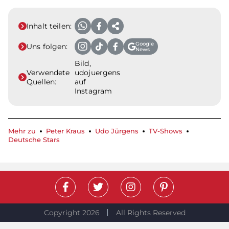
Inhalt teilen:
Google
Uns folgen:
News
Bild,
Verwendete
udojuergens
Quellen:
auf
Instagram
Mehr zu
Peter Kraus
Udo Jürgens
TV-Shows
Deutsche Stars
Copyright 2026
All Rights Reserved