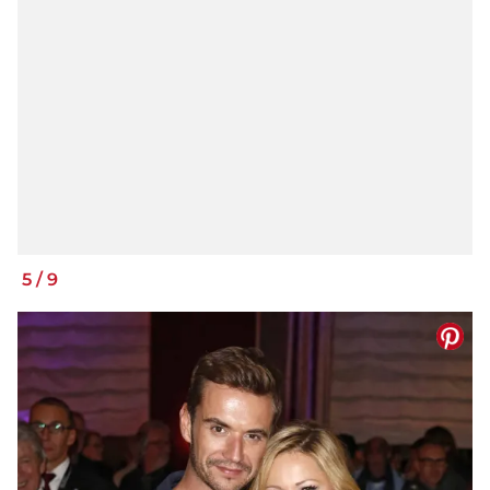
5
/
9