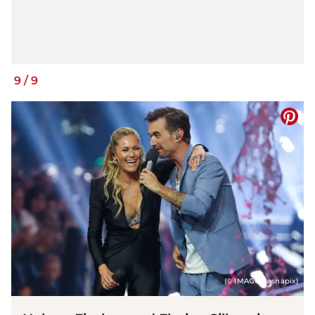
9
/
9
(© IMAGO / osnapix)