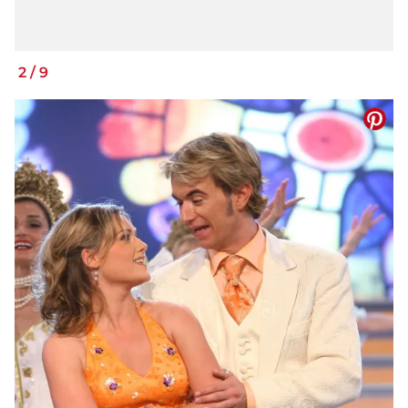
2
/
9