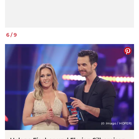
6
/
9
(© Imago / HOFER)