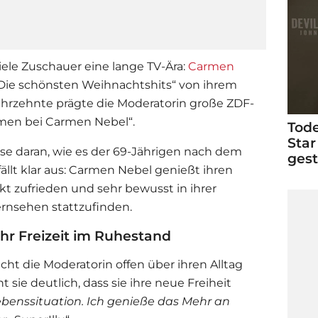
ele Zuschauer eine lange TV-Ära:
Carmen
„Die schönsten Weihnachtshits“ von ihrem
ahrzehnte prägte die Moderatorin große ZDF-
mmen bei Carmen Nebel“.
Tode
Star
se daran, wie es der 69-Jährigen nach dem
ges
llt klar aus:
Carmen Nebel
genießt ihren
t zufrieden und sehr bewusst in ihrer
rnsehen stattzufinden.
r Freizeit im Ruhestand
cht die Moderatorin offen über ihren Alltag
sie deutlich, dass sie ihre neue Freiheit
Lebenssituation. Ich genieße das Mehr an