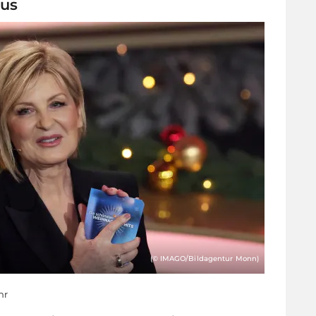
aus
(© IMAGO/Bildagentur Monn)
hr