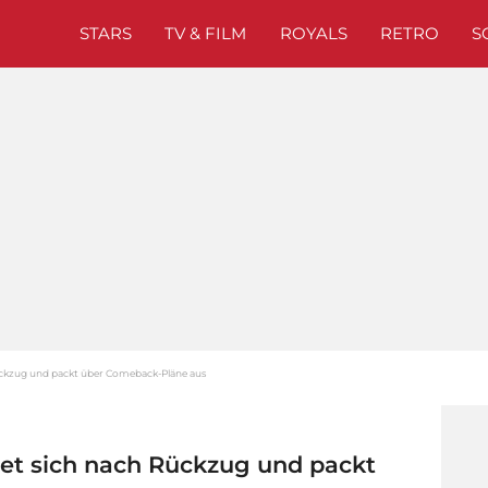
STARS
TV & FILM
ROYALS
RETRO
S
ückzug und packt über Comeback-Pläne aus
et sich nach Rückzug und packt