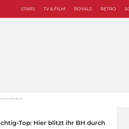
STARS
TV & FILM
ROYALS
RETRO
S
blitzt ihr BH durch
chtig-Top: Hier blitzt ihr BH durch