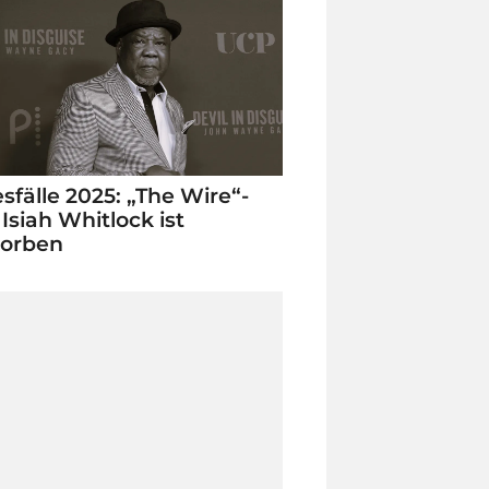
sfälle 2025: „The Wire“-
 Isiah Whitlock ist
torben