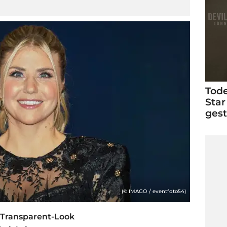
Tode
Star
ges
(© IMAGO / eventfoto54)
m Transparent-Look