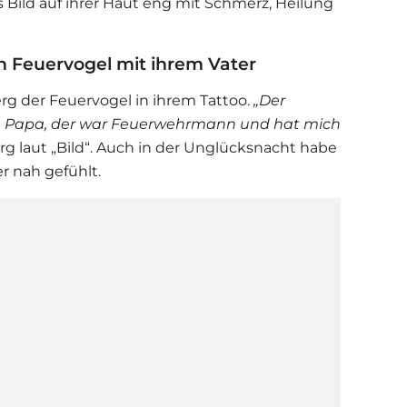
s Bild auf ihrer Haut eng mit Schmerz, Heilung
n Feuervogel mit ihrem Vater
erg
der Feuervogel in ihrem Tattoo.
„Der
n Papa, der war Feuerwehrmann und hat mich
g laut „Bild“. Auch in der Unglücksnacht habe
r nah gefühlt.