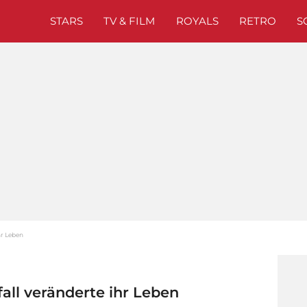
STARS
TV & FILM
ROYALS
RETRO
S
hr Leben
all veränderte ihr Leben