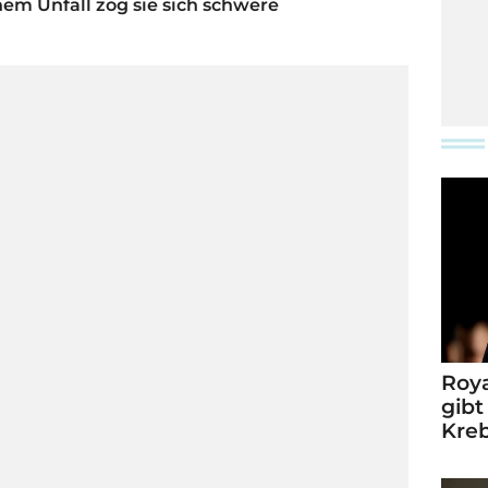
inem Unfall zog sie sich schwere
Roya
gibt
Kre