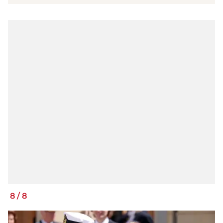
8
/
8