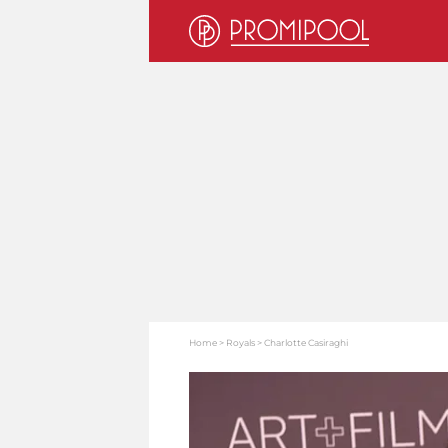
Home
Royals
Charlotte Casiraghi