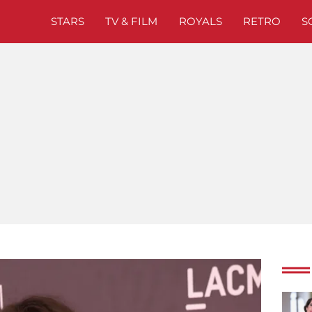
STARS
TV & FILM
ROYALS
RETRO
S