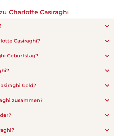
u Charlotte Casiraghi
?
lotte Casiraghi?
ghi Geburtstag?
ghi?
asiraghi Geld?
iraghi zusammen?
nder?
raghi?