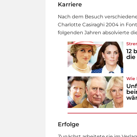
Karriere
Nach dem Besuch verschiedene
Charlotte Casiraghi 2004 in Fon
folgenden Jahren absolvierte di
Stre
12 
die
Wie 
Unf
be
wä
Erfolge
Zunächst arbeitete sie im Verlag 