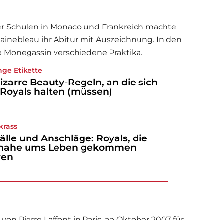
r Schulen in Monaco und Frankreich machte
tainebleau ihr Abitur mit Auszeichnung. In den
e Monegassin verschiedene Praktika.
nge Etikette
bizarre Beauty-Regeln, an die sich
 Royals halten (müssen)
krass
älle und Anschläge: Royals, die
inahe ums Leben gekommen
ren
von Pierre Laffont in Paris, ab Oktober 2007 für