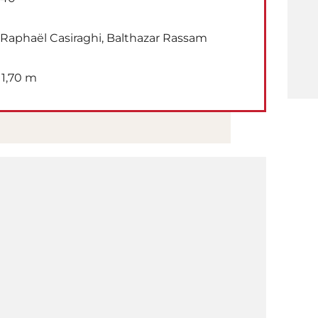
Raphaël Casiraghi, Balthazar Rassam
1,70 m