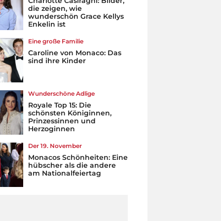
Charlotte Casiraghi: Bilder,
die zeigen, wie
wunderschön Grace Kellys
Enkelin ist
Eine große Familie
Caroline von Monaco: Das
sind ihre Kinder
Wunderschöne Adlige
Royale Top 15: Die
schönsten Königinnen,
Prinzessinnen und
Herzoginnen
Der 19. November
Monacos Schönheiten: Eine
hübscher als die andere
am Nationalfeiertag