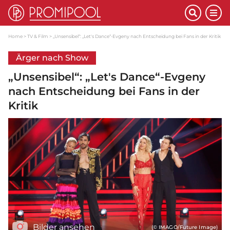
Home
TV & Film
„Unsensibel“: „Let's Dance“-Evgeny nach Entscheidung bei Fans in der Kritik
Ärger nach Show
„Unsensibel“: „Let's Dance“-Evgeny
nach Entscheidung bei Fans in der
Kritik
Bilder ansehen
(© IMAGO/Future Image)