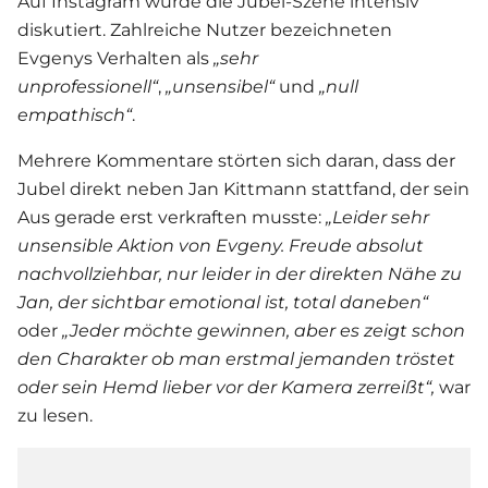
Auf Instagram wurde die Jubel-Szene intensiv
diskutiert. Zahlreiche Nutzer bezeichneten
Evgenys Verhalten als
„sehr
unprofessionell“
,
„unsensibel“
und
„null
empathisch“
.
Mehrere Kommentare störten sich daran, dass der
Jubel direkt neben Jan Kittmann stattfand, der sein
Aus gerade erst verkraften musste:
„
Leider sehr
unsensible Aktion von Evgeny. Freude absolut
nachvollziehbar, nur leider in der direkten Nähe zu
Jan, der sichtbar emotional ist, total daneben“
oder
„
Jeder möchte gewinnen, aber es zeigt schon
den Charakter ob man erstmal jemanden tröstet
oder sein Hemd lieber vor der Kamera zerreißt“,
war
zu lesen.