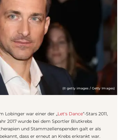
(© getty images / Getty Images)
 Lobinger war einer der „
Let's Dance
“-Stars 2011,
Jahr 2017 wurde bei dem Sportler Blutkrebs
therapien und Stammzellenspenden galt er als
ekannt, dass er erneut an Krebs erkrankt war.