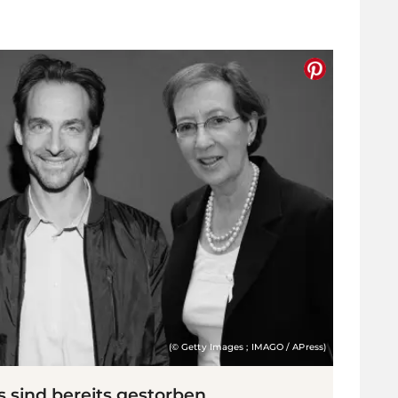
(© Getty Images ; IMAGO / APress)
s sind bereits gestorben