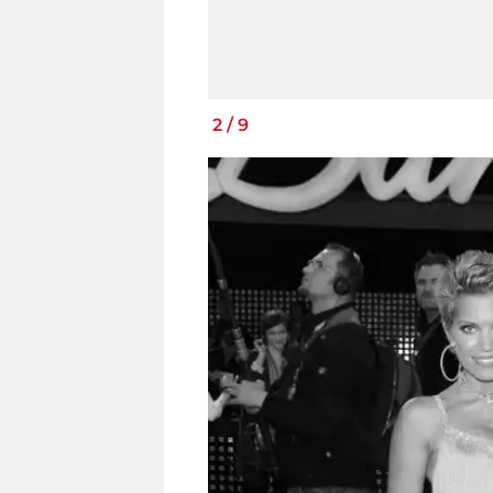
2
/
9