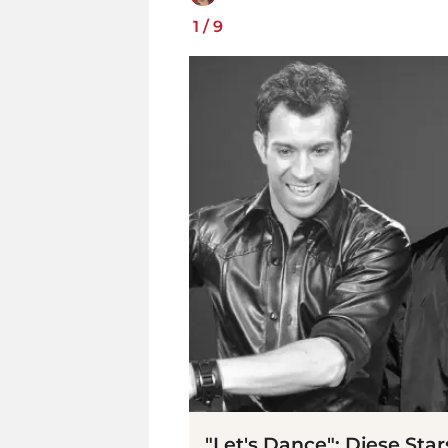
1
/
9
"Let's Dance": Diese Star