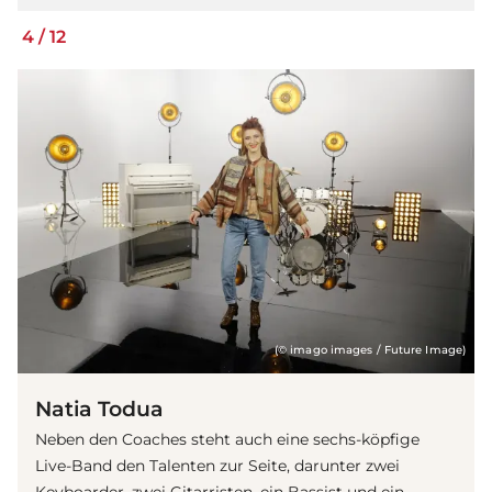
4
/
12
(© imago images / Future Image)
Natia Todua
Neben den Coaches steht auch eine sechs-köpfige
Live-Band den Talenten zur Seite, darunter zwei
Keyboarder, zwei Gitarristen, ein Bassist und ein