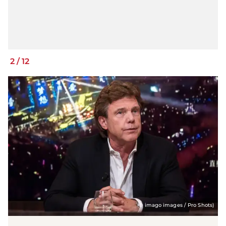
2
/
12
(© imago images / Pro Shots)