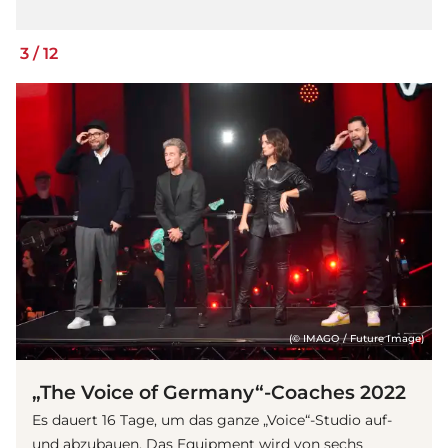
3
/
12
(© IMAGO / Future Image)
„The Voice of Germany“-Coaches 2022
Es dauert 16 Tage, um das ganze „Voice“-Studio auf-
und abzubauen. Das Equipment wird von sechs