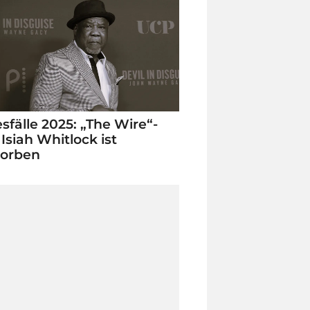
sfälle 2025: „The Wire“-
 Isiah Whitlock ist
torben