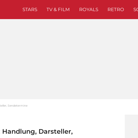
STARS
TV & FILM
ROYALS
RETRO
S
steller, Sendetermine
: Handlung, Darsteller,