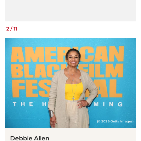
2
/
11
(© 2026 Getty Images)
Debbie Allen