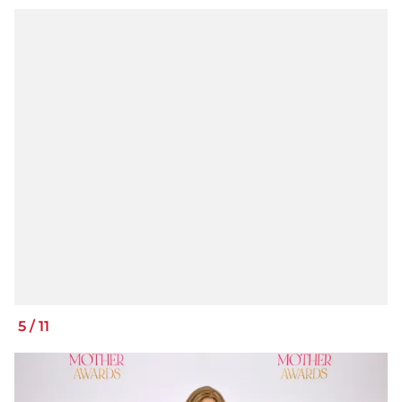
5
/
11