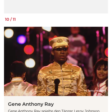
10
/
11
(© getty images)
Gene Anthony Ray
Gene Anthony Ray spielte den Tänzer Leroy Johnson.