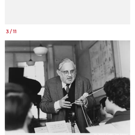
3
/
11
(© 2011 Getty Images)