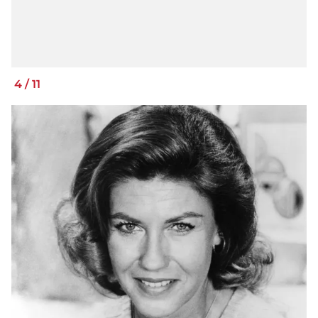
4
/
11