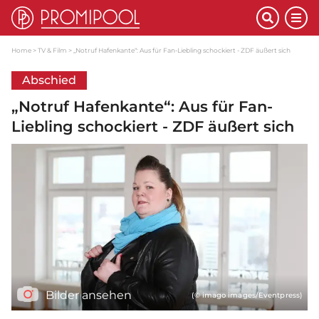
Home
TV & Film
„Notruf Hafenkante“: Aus für Fan-Liebling schockiert - ZDF äußert sich
Abschied
„Notruf Hafenkante“: Aus für Fan-
Liebling schockiert - ZDF äußert sich
Bilder ansehen
(© imago images/Eventpress)