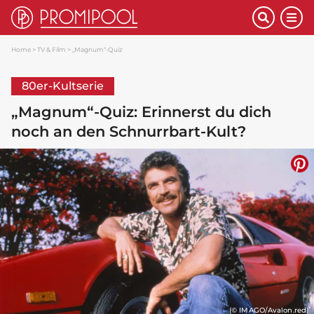
Home
TV & Film
„Magnum“-Quiz
80er-Kultserie
„Magnum“-Quiz: Erinnerst du dich
noch an den Schnurrbart-Kult?
(© IMAGO/Avalon.red)