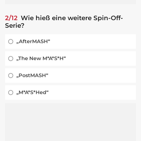
2/12
Wie hieß eine weitere Spin-Off-
Serie?
„AfterMASH“
„The New M*A*S*H“
„PostMASH“
„M*A*S*Hed“