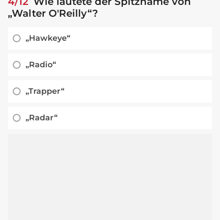
4/12
Wie lautete der Spitzname von
„Walter O'Reilly“?
„Hawkeye“
„Radio“
„Trapper“
„Radar“