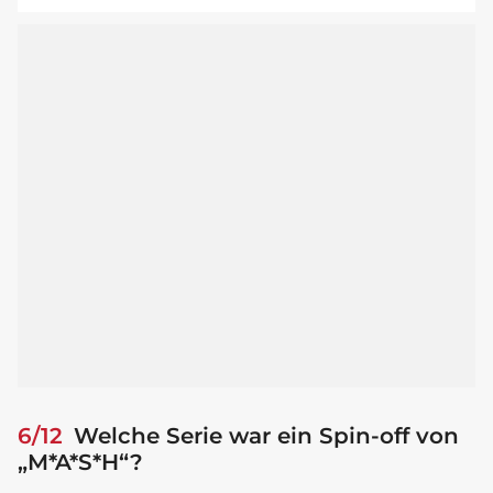
6/12
Welche Serie war ein Spin-off von
„M*A*S*H“?