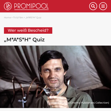
Home
TV & Film
„M*A*S*H“ Quiz
Wer weiß Bescheid?
„M*A*S*H“ Quiz
(© imago images/Cinema Publishers Collection)