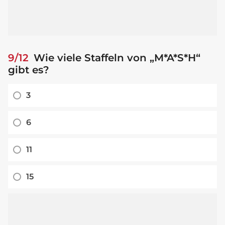
9/12
Wie viele Staffeln von „M*A*S*H“
gibt es?
3
6
11
15