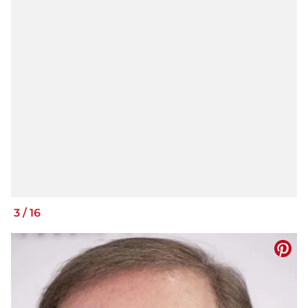
3
/
16