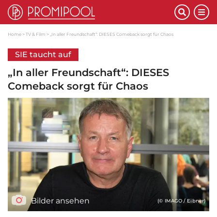
Home
TV & Film
„In aller Freundschaft“: DIESES Comeback sorgt für Chaos
SIE taucht auf
„In aller Freundschaft“: DIESES
Comeback sorgt für Chaos
Bilder ansehen
(© IMAGO / Eibner)