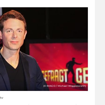
(© IMAGO / Michael Wigglesworth)
Uhr