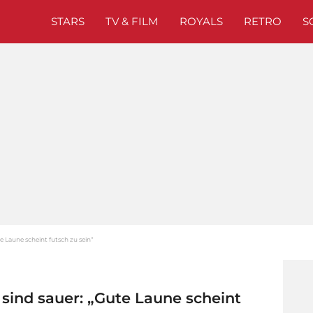
STARS
TV & FILM
ROYALS
RETRO
S
e Laune scheint futsch zu sein“
 sind sauer: „Gute Laune scheint