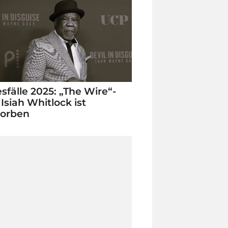
sfälle 2025: „The Wire“-
 Isiah Whitlock ist
torben